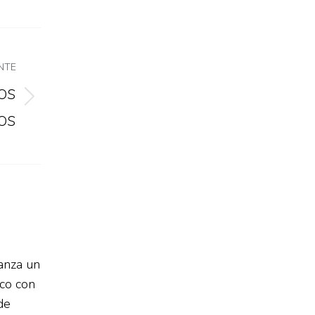
NTE
os
os
anza un
co con
de