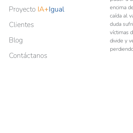
encima de
Proyecto
IA+
Igual
caída al 
Clientes
duda sufr
víctimas 
Blog
divide y 
perdiendo
Contáctanos