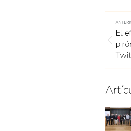
ANTERI
El e
pir
Twit
Artíc