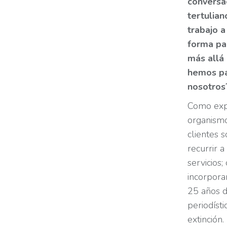
conversac
tertulia
trabajo a
forma par
más allá
hemos pa
nosotros
Como expe
organismo
clientes s
recurrir 
servicios
incorpora
25 años d
periodíst
extinción