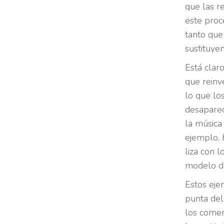
que las r
este proc
tanto que
sustituye
Está clar
que reinv
lo que lo
desaparec
la música
ejemplo, 
liza con 
modelo de
Estos eje
punta del
los comerc