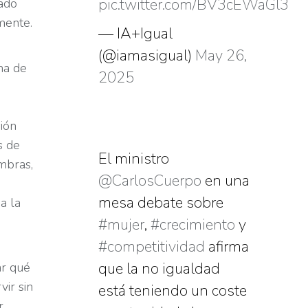
pic.twitter.com/BV3cEWaGl3
ado
mente.
— IA+Igual
(@iamasigual)
May 26,
ma de
2025
ión
s de
El ministro
ombras,
@CarlosCuerpo
en una
mesa debate sobre
a la
#mujer
,
#crecimiento
y
#competitividad
afirma
que la no igualdad
ar qué
vir sin
está teniendo un coste
r