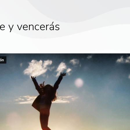
e y vencerás
ón