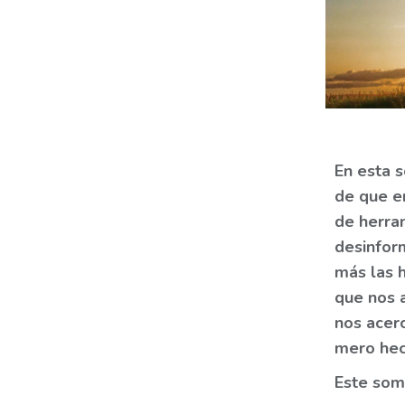
En esta 
de que e
de herram
desinfor
más las 
que nos 
nos acer
mero hech
Este some