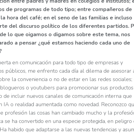
ión entre padres y madres en colegios e institutos; 
nos de programas de todo tipo; entre compañeros de
 la hora del café; en el seno de las familias e incluso
te del discurso político de los diferentes partidos. 
 de lo que oigamos o digamos sobre este tema, nos
rado a pensar ¿qué estamos haciendo cada uno de
?
rta en comunicación para todo tipo de empresas y
s públicos, me enfrento cada día al dilema de asesorar 
obre la conveniencia o no de estar en las redes sociales;
a blogueros o youtubers para promocionar sus productos
; o de incluir nuevos canales de comunicación interna que
n IA o realidad aumentada como novedad. Reconozco q
e profesión las cosas han cambiado mucho y la profesió
ica se ha convertido en una especie protegida, en peligro
. Ha habido que adaptarse a las nuevas tendencias y asum