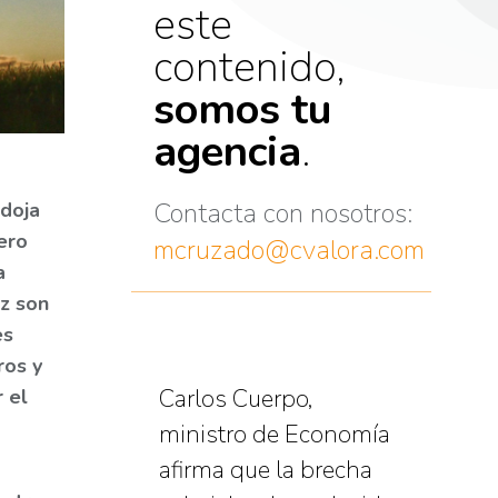
este
contenido,
somos tu
agencia
.
Contacta con nosotros:
adoja
ero
mcruzado@cvalora.com
a
z son
es
ros y
Carlos Cuerpo,
 el
ministro de Economía
afirma que la brecha