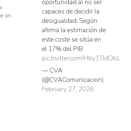
oportunidad al no ser
a
capaces de decidir la
e sin
desigualdad. Según
afirma la estimación de
l
este coste se sitúa en
el 17% del PIB
pic.twitter.com/Hby1TJdObL
— CVA
(@CVAComunicacion)
February 27, 2026