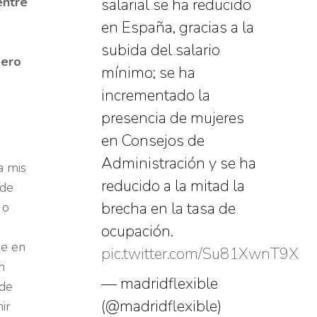
entre
salarial se ha reducido
en España, gracias a la
subida del salario
Pero
mínimo; se ha
incrementado la
presencia de mujeres
en Consejos de
Administración y se ha
a mis
reducido a la mitad la
 de
brecha en la tasa de
 o
ocupación.
ue en
pic.twitter.com/Su81XwnT9X
n
— madridflexible
 de
(@madridflexible)
ir