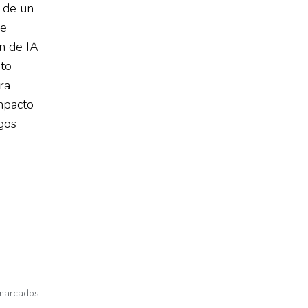
 de un
de
ón de IA
ito
ra
impacto
gos
5
 marcados