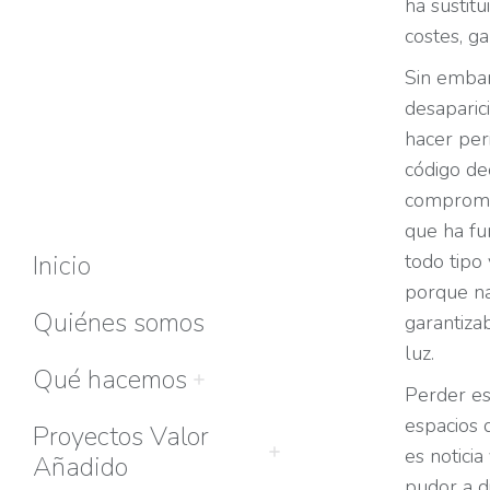
ha sustit
costes, g
Sin embar
desaparic
hacer per
código deo
compromis
que ha fu
Inicio
todo tipo
porque na
Quiénes somos
garantiza
luz.
Qué hacemos
Perder es
espacios d
Proyectos Valor
es noticia
Añadido
pudor a d