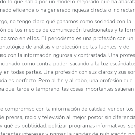
uido lo que había por un modelo mejorado que ha abarat
anado eficiencia o ha generado riqueza directa o indirecta
go, no tengo claro qué ganamos como sociedad con la
ión de los medios de comunicación tradicionales y la for
iodismo en ellos. El periodismo es una profesión con un
ntológico de análisis y protección de las fuentes; y de
o con la información rigurosa y contrastada. Una profes
ncionado como contra poder, sacando a la luz escándalo
 y en todas partes. Una profesión con sus claros y sus s
da es perfecto. Pero al fin y al cabo, una profesión que
ba que, tarde o temprano, las cosas importantes salieran 
e compromiso con la información de calidad; vender los
e prensa, radio y televisión al mejor postor sin diferenci
 y qué es publicidad; politizar programas informativos; ser
iferentes intereses y primar la rapidez de publicación po