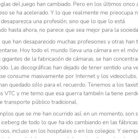
eglas del juego han cambiado. Pero en los últimos cinco 
eso se ha acelerado. Y lo que realmente me preocupa n
 desaparezca una profesión, sino que lo que lo está
ndo hasta ahora, no parece que sea mejor para la socieda
o que han desaparecido muchas profesiones y otras han 
entarse. Hoy todo el mundo lleva una cámara en el móv
s gigantes de la fabricación de cámaras, se han concentr
ido. Las discográficas han dejado de tener sentido una v
 se consume masivamente por Internet y los videoclubs,
han quedado sólo para el recuerdo. Tenemos a los taxis
los VTC y me temo que esa guerra también la tiene perdi
 transporte público tradicional.
mplos que se me han ocurrido así, en un momento, son s
 iceberg de todo lo que ha ido cambiando en las fábricas
ios, incluso en los hospitales o en los colegios. Y siemp