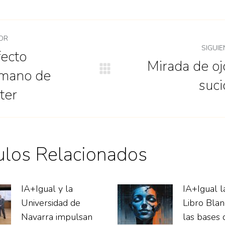
OR
SIGUIE
fecto
Mirada de oj
ómano de
suci
ter
ulos Relacionados
IA+Igual y la
IA+Igual l
Universidad de
Libro Blan
Navarra impulsan
las bases 