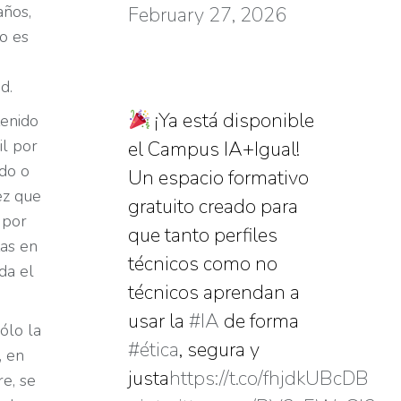
años,
February 27, 2026
o es
d.
¡Ya está disponible
tenido
il por
el Campus IA+Igual!
ado o
Un espacio formativo
ez que
gratuito creado para
 por
que tanto perfiles
tas en
técnicos como no
da el
técnicos aprendan a
usar la
#IA
de forma
ólo la
#ética
, segura y
, en
justa
https://t.co/fhjdkUBcDB
re, se