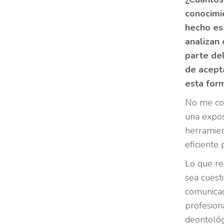
conocimi
hecho es 
analizan
parte del
de acepta
esta for
No me cor
una expos
herramien
eficiente 
Lo que re
sea cuest
comunicaci
profesion
deontológ