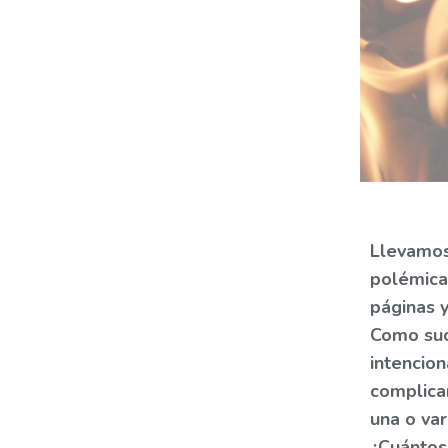
Llevamos
polémica
páginas y
Como suc
intencio
complican
una o va
¿Cuántos