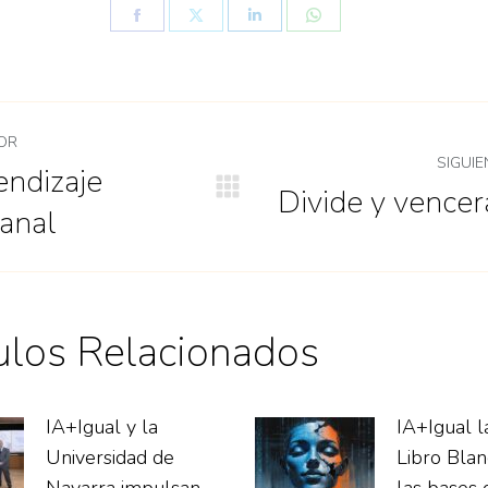
OR
SIGUIE
endizaje
Divide y vencer
anal
ulos Relacionados
IA+Igual y la
IA+Igual l
Universidad de
Libro Blan
Navarra impulsan
las bases 