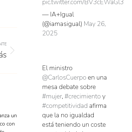
pic.twitter.com/BV3cEWaGl3
— IA+Igual
(@iamasigual)
May 26,
2025
NTE
ás
El ministro
@CarlosCuerpo
en una
mesa debate sobre
#mujer
,
#crecimiento
y
#competitividad
afirma
que la no igualdad
anza un
co con
está teniendo un coste
de