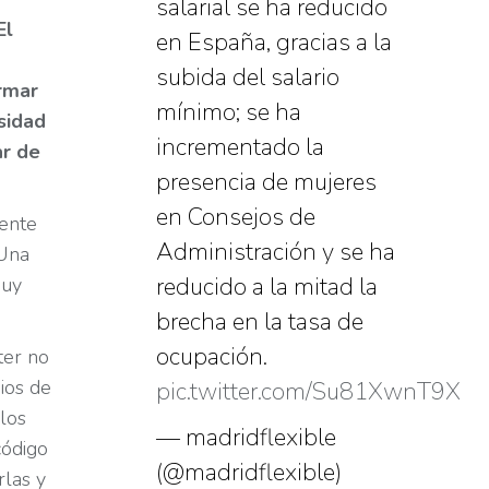
salarial se ha reducido
El
en España, gracias a la
subida del salario
rmar
mínimo; se ha
esidad
incrementado la
ar de
presencia de mujeres
en Consejos de
mente
Administración y se ha
 Una
reducido a la mitad la
muy
brecha en la tasa de
ocupación.
ter no
ios de
pic.twitter.com/Su81XwnT9X
 los
— madridflexible
código
(@madridflexible)
rlas y