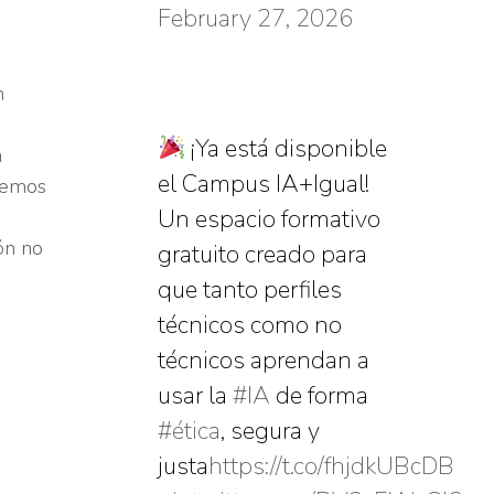
February 27, 2026
n
¡Ya está disponible
n
el Campus IA+Igual!
eremos
Un espacio formativo
ón no
gratuito creado para
que tanto perfiles
técnicos como no
técnicos aprendan a
usar la
#IA
de forma
#ética
, segura y
justa
https://t.co/fhjdkUBcDB