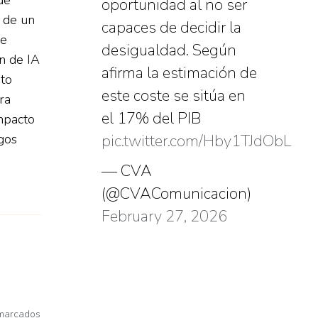
oportunidad al no ser
 de un
capaces de decidir la
de
desigualdad. Según
ón de IA
afirma la estimación de
ito
este coste se sitúa en
ra
el 17% del PIB
impacto
gos
pic.twitter.com/Hby1TJdObL
5
— CVA
(@CVAComunicacion)
February 27, 2026
 marcados