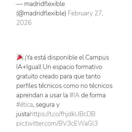
— madridflexible
(@madridflexible)
February 27,
2026
¡Ya está disponible el Campus
IA+Igual! Un espacio formativo
gratuito creado para que tanto
perfiles técnicos como no técnicos
aprendan a usar la
#IA
de forma
#ética
, segura y
justa
https://t.co/fhjdkUBcDB
pic.twitter.com/BV3cEWaGl3