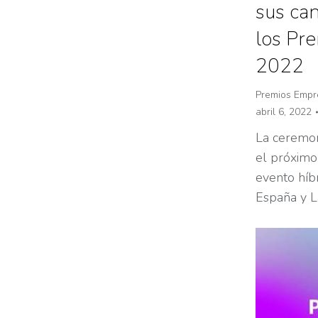
sus can
los Pr
2022
Premios Empre
abril 6, 2022
La ceremon
el próximo
evento híbr
España y L