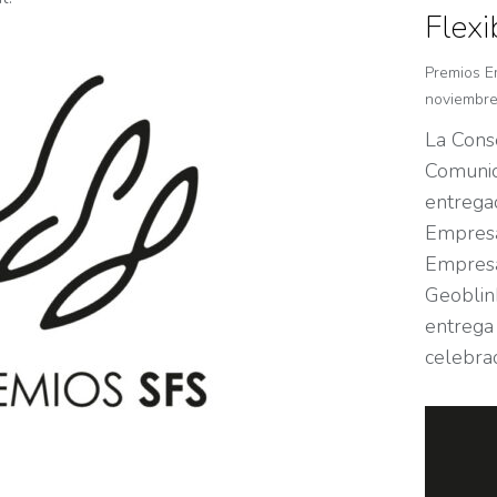
Flex
Premios E
noviembre
La Conse
Comunid
entrega
Empresa
Empresa
Geoblin
entrega 
celebra