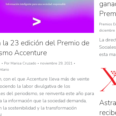
ganad
Premi
Premios E
diciembre
La direc
 la 23 edición del Premio de
Sociales
ismo Accenture
esta ma
n
Por
Marisa Cruzado
noviembre 29, 2021
ntario
n, con el que Accenture lleva más de veinte
ciendo la labor divulgativa de los
les del periodismo, se reinventa este año para
 a la información que la sociedad demanda,
Astra
 la sostenibilidad y la transformación
reci
l.