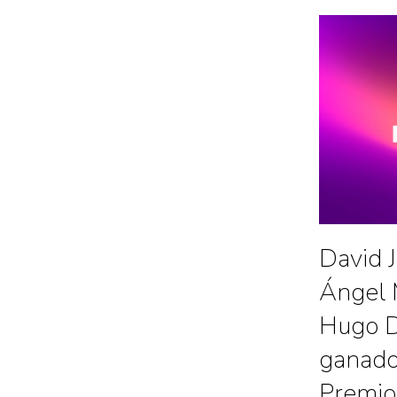
David 
Ángel 
Hugo D
ganador
Premio