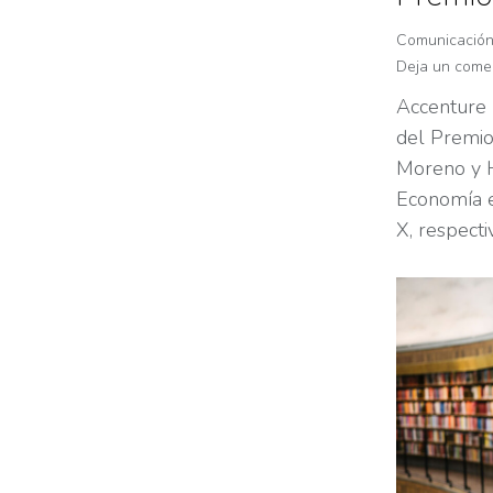
Comunicació
Deja un come
Accenture 
del Premio
Moreno y H
Economía e 
X, respect