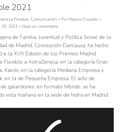
ible 2021
mpresa Flexible
,
Comunicación
Por
Marisa Cruzado
 29, 2021
Deja un comentario
jera de Familia, Juventud y Política Social de la
ad de Madrid, Concepción Dancausa, ha hecho
d e la XVII Edición de los Premios Madrid
 Flexible a AstraZeneca, en la categoría Gran
, Kairós, en la categoría Mediana Empresa y
k, en la de Pequeña Empresa. El acto de
de galardones, en formato híbrido, se ha
do esta mañana en la sede de Indra en Madrid.