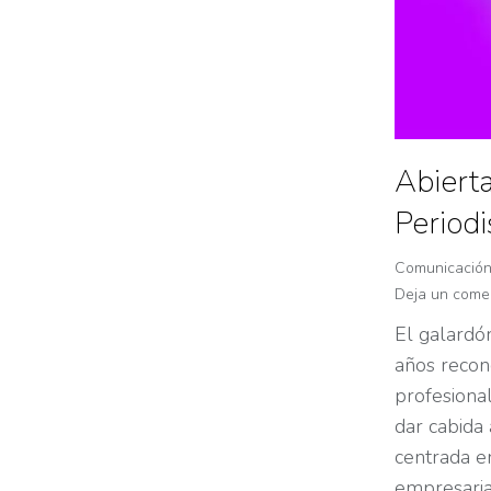
Abierta
Period
Comunicació
Deja un come
El galardó
años recono
profesiona
dar cabida
centrada en
empresaria