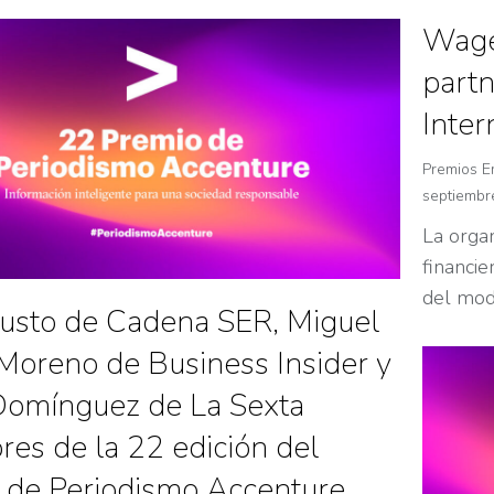
Wage
partn
Inte
Premios E
septiembr
La organ
financi
del mod
Justo de Cadena SER, Miguel
Moreno de Business Insider y
omínguez de La Sexta
es de la 22 edición del
 de Periodismo Accenture