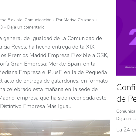
sa Flexible
,
Comunicación
Por
Marisa Cruzado
23
Deja un comentario
ra general de Igualdad de la Comunidad de
ricia Reyes, ha hecho entrega de la XIX
 los Premios Madrid Empresa Flexible a GSK,
goría Gran Empresa; Merkle Spain, en la
Mediana Empresa e iPlusF, en la de Pequeña
l acto de entrega de galardones, en formato
Confi
e ha celebrado esta mañana en la sede de
de P
drid, empresa que ha sido reconocida este
 Distintivo Empresa Más Igual.
Comunica
Deja un c
La 24 e