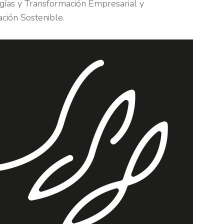
gías y Transformación Empresarial y
zación Sostenible.