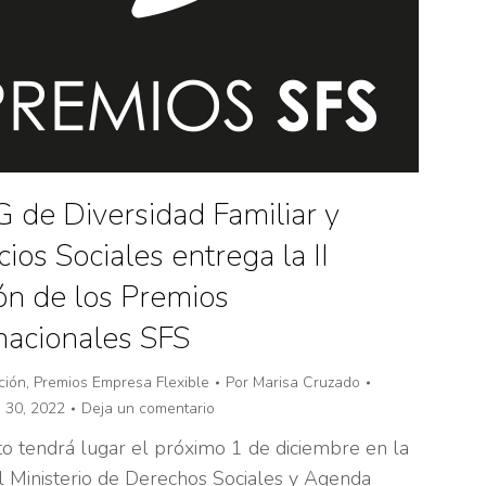
 de Diversidad Familiar y
cios Sociales entrega la II
ón de los Premios
nacionales SFS
ción
,
Premios Empresa Flexible
Por
Marisa Cruzado
 30, 2022
Deja un comentario
to tendrá lugar el próximo 1 de diciembre en la
l Ministerio de Derechos Sociales y Agenda