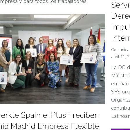
empresa y para todos los trabajadores.
Servi
Dere
impul
Inter
Comunica
abril 11, 
La DG de
Ministe
en march
SFS org
Organiz
contribu
erkle Spain e iPlusF reciben
Latinoam
mio Madrid Empresa Flexible