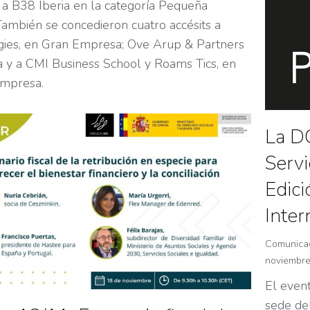
a B38 Iberia en la categoría Pequeña
ambién se concedieron cuatro accésits a
gies, en Gran Empresa; Ove Arup & Partners
 y a CMI Business School y Roams Tics, en
mpresa.
La DG
Servi
Edici
Inter
Comunica
noviembre
El even
sede de