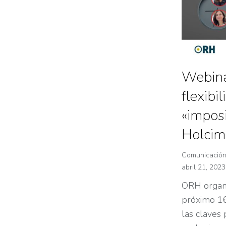
Webina
flexibi
«impos
Holcim
Comunicació
abril 21, 2023
ORH organi
próximo 16
las claves 