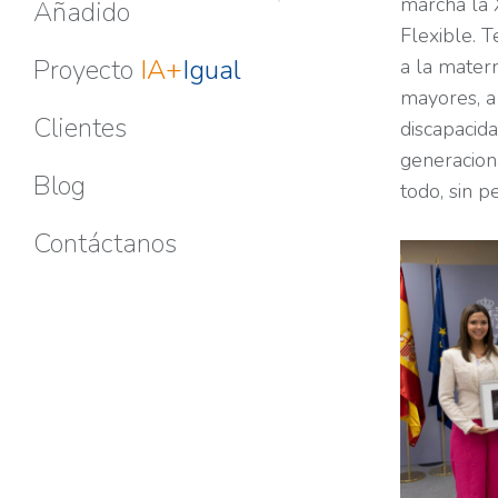
marcha la 
Añadido
Flexible. T
Proyecto
IA+
Igual
a la matern
mayores, a 
Clientes
discapacida
generaciona
Blog
todo, sin p
Contáctanos