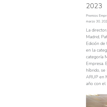
2023
Premios Empre
marzo 30, 20
La directo
Madrid, Pat
Edición de
en la cate
categoría 
Empresa. E
híbrido, s
ARUP en Ma
año con el