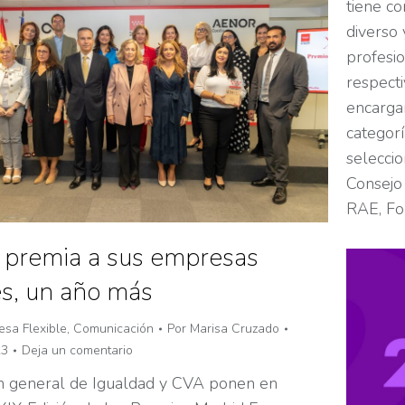
tiene co
diverso 
profesio
respecti
encargar
categorí
selecci
Consejo
RAE, Fo
 premia a sus empresas
es, un año más
sa Flexible
,
Comunicación
Por
Marisa Cruzado
23
Deja un comentario
ón general de Igualdad y CVA ponen en