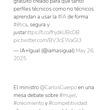
gratuito creado para que tanto
perfiles técnicos como no técnicos
aprendan a usar la
#IA
de forma
#ética
, segura y
justa
https://t.co/fhjdkUBcDB
pic.twitter.com/BV3cEWaGl3
— IA+Igual (@iamasigual)
May 26,
2025
El ministro
@CarlosCuerpo
en una
mesa debate sobre
#mujer
,
#crecimiento
y
#competitividad